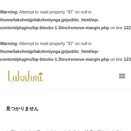
ラ
ー
ク
Warning
: Attempt to read property "ID" on null in
シ
/home/lakshmijp/lakshmiyoga.jp/public_html/wp-
ュ
content/plugins/bp-blocks-1.3/inc/remove-margin.php
on line
122
ミ
瑜
伽
Warning
: Attempt to read property "ID" on null in
/home/lakshmijp/lakshmiyoga.jp/public_html/wp-
content/plugins/bp-blocks-1.3/inc/remove-margin.php
on line
123
コ
ン
メ
ニ
テ
ュ
ラ
自
ー
ン
ク
然
ツ
と
シ
へ
見つかりません
心
ュ
ス
と
ミ
キ
体
瑜
ッ