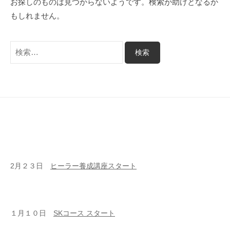
お探しのものは見つからないようです。検索が助けとなるか
の
伽
プ
もしれません。
調
和
の
検
お
索:
手
伝
い
2月２３日
ヒーラー養成講座スタート
１月１０日
SKコース スタート