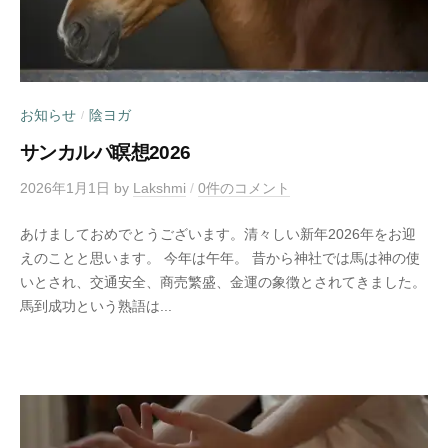
お知らせ
陰ヨガ
/
サンカルパ瞑想2026
2026年1月1日
by
Lakshmi
/
0件のコメント
あけましておめでとうございます。清々しい新年2026年をお迎
えのことと思います。 今年は午年。 昔から神社では馬は神の使
いとされ、交通安全、商売繁盛、金運の象徴とされてきました。
馬到成功という熟語は...