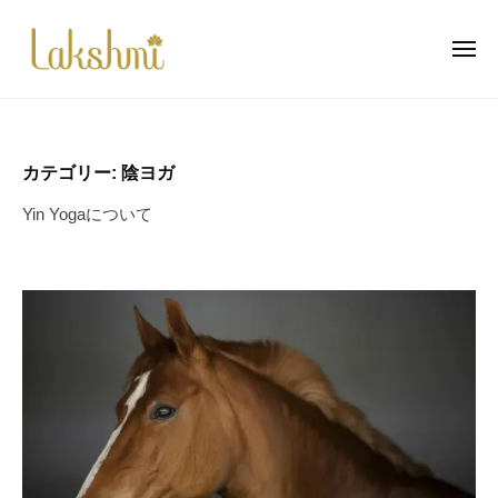
ラ
ー
コ
ク
ン
シ
メ
ニ
テ
ュ
ュ
ラ
自
ー
ン
ミ
ク
然
瑜
ツ
と
シ
伽
へ
カテゴリー:
陰ヨガ
心
ュ
ス
と
Yin Yogaについて
ミ
キ
体
瑜
ッ
の
伽
プ
調
和
の
お
手
伝
い