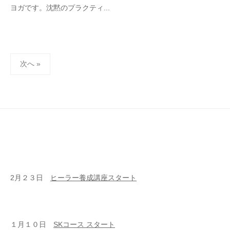
ヨガです。沈黙のプラクティ...
投
次へ »
稿
の
ペ
ー
ジ
送
り
2月２３日
ヒーラー養成講座スタート
１月１０日
SKコース スタート