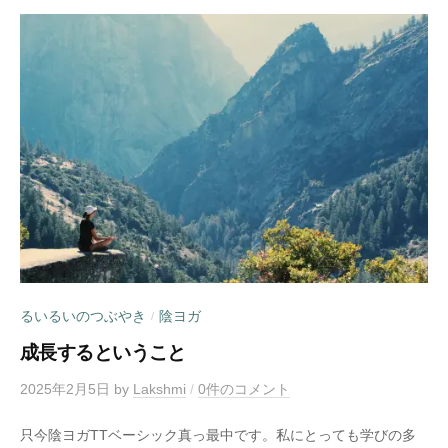
るいるいのつぶやき
陰ヨガ
/
成長するということ
2025年2月5日
by
Lakshmi
/
0件のコメント
只今陰ヨガTTベーシック真っ最中です。私にとっても学びの多