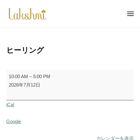
ラ
ー
コ
ク
ン
シ
メ
ニ
テ
ュ
ュ
ラ
自
ー
ン
ミ
ク
然
瑜
ツ
と
シ
伽
へ
ヒーリング
心
ュ
ス
と
ミ
キ
体
瑜
ッ
ヒ
の
10:00 AM
–
5:00 PM
伽
プ
ー
調
2026年7月12日
和
リ
の
ン
iCal
お
グ
手
伝
Google
い
カレンダーを表示