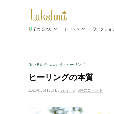
シ
コ
ュ
ン
ミ
テ
瑜
ラ
ン
自
伽
初めての方
レッスン
ワークショ
ツ
然
ク
と
へ
シ
心
ス
ュ
と
キ
ミ
体
ッ
るいるいのつぶやき
ヒーリング
/
瑜
の
プ
ヒーリングの本質
伽
調
和
2026年6月10日
by
Lakshmi
/
0件のコメント
の
お
手