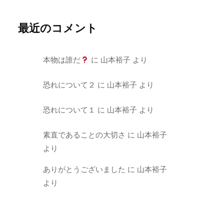
最近のコメント
本物は誰だ
に
山本裕子
より
恐れについて２
に
山本裕子
より
恐れについて１
に
山本裕子
より
素直であることの大切さ
に
山本裕子
より
ありがとうございました
に
山本裕子
より