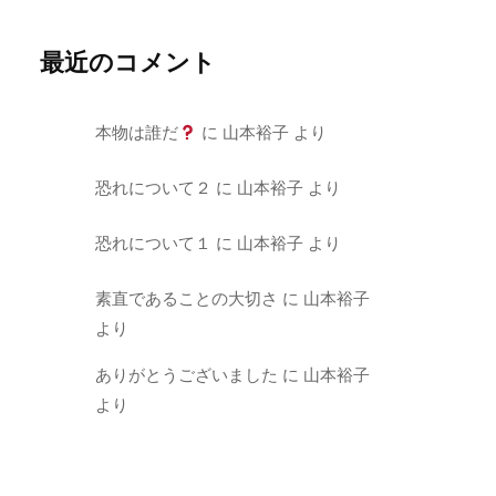
最近のコメント
本物は誰だ
に
山本裕子
より
恐れについて２
に
山本裕子
より
恐れについて１
に
山本裕子
より
素直であることの大切さ
に
山本裕子
より
ありがとうございました
に
山本裕子
より