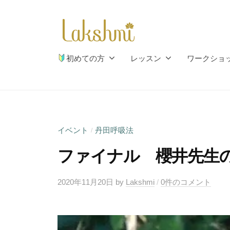
シ
コ
ュ
ン
ミ
テ
瑜
ラ
ン
自
伽
初めての方
レッスン
ワークショ
ツ
然
ク
と
へ
シ
心
ス
ュ
と
キ
ミ
体
ッ
イベント
丹田呼吸法
/
瑜
の
プ
ファイナル 櫻井先生の丹
伽
調
和
2020年11月20日
by
Lakshmi
/
0件のコメント
の
お
手