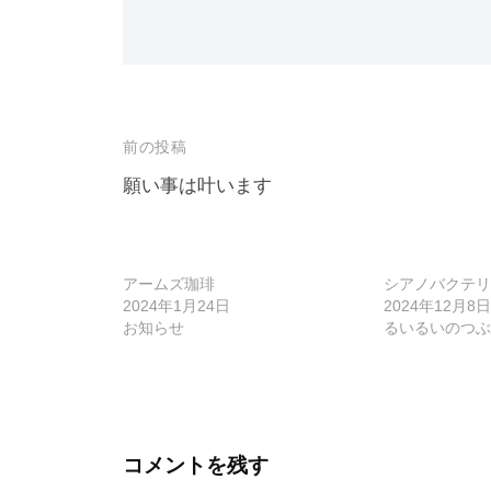
投
前の投稿
稿
願い事は叶います
ナ
ビ
アームズ珈琲
シアノバクテリ
ゲ
2024年1月24日
2024年12月8日
お知らせ
るいるいのつぶ
ー
シ
ョ
ン
コメントを残す