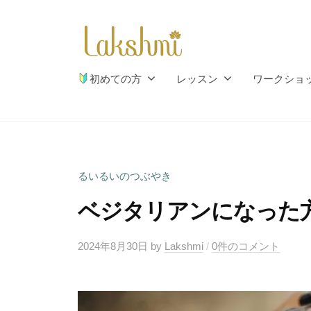
シ
コ
ュ
ン
ミ
テ
瑜
ラ
ン
自
伽
初めての方
レッスン
ワークショ
ツ
然
ク
と
へ
シ
心
ス
ュ
と
キ
ミ
体
ッ
るいるいのつぶやき
瑜
の
プ
ベジタリアンになった
伽
調
和
2024年8月30日
by
Lakshmi
/
0件のコメント
の
お
手