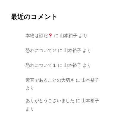
最近のコメント
本物は誰だ
に
山本裕子
より
恐れについて２
に
山本裕子
より
恐れについて１
に
山本裕子
より
素直であることの大切さ
に
山本裕子
より
ありがとうございました
に
山本裕子
より