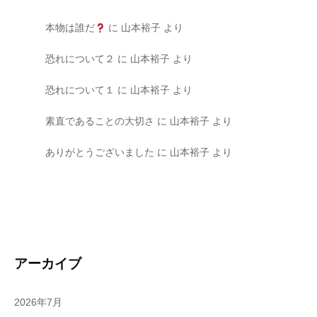
本物は誰だ
に
山本裕子
より
恐れについて２
に
山本裕子
より
恐れについて１
に
山本裕子
より
素直であることの大切さ
に
山本裕子
より
ありがとうございました
に
山本裕子
より
アーカイブ
2026年7月