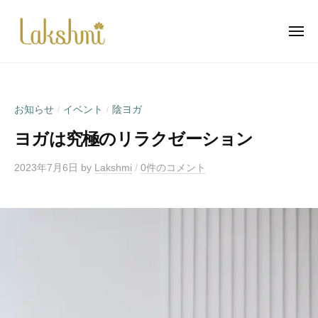
ラ
ー
コ
ク
ン
シ
メ
ニ
テ
ュ
ュ
ラ
自
ー
ン
ミ
ク
然
瑜
ツ
と
シ
伽
へ
お知らせ
イベント
陰ヨガ
/
/
心
ュ
ス
と
ヨガは究極のリラクゼーション
ミ
キ
体
瑜
ッ
の
2023年7月6日
by
Lakshmi
/
0件のコメント
伽
プ
調
和
の
お
手
伝
い