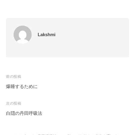
Lakshmi
投
前の投稿
稿
爆睡するために
ナ
ビ
次の投稿
ゲ
白隠の丹田呼吸法
ー
シ