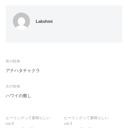
Lakshmi
投
前の投稿
稿
アナハタチャクラ
ナ
ビ
次の投稿
ゲ
ハワイの癒し
ー
シ
ョ
ヒーリングって素晴らしい
ヒーリングって素晴らしい
vol.4
vol.3
ン