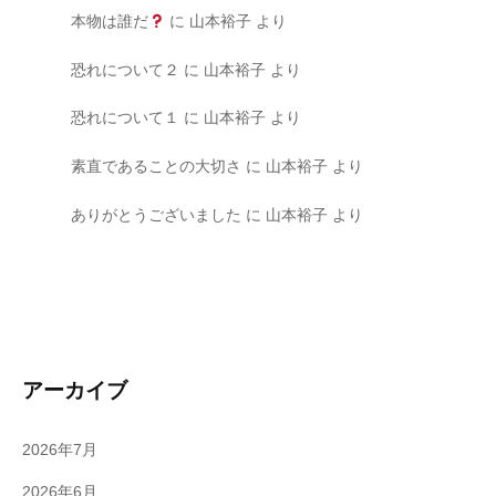
本物は誰だ
に
山本裕子
より
恐れについて２
に
山本裕子
より
恐れについて１
に
山本裕子
より
素直であることの大切さ
に
山本裕子
より
ありがとうございました
に
山本裕子
より
アーカイブ
2026年7月
2026年6月