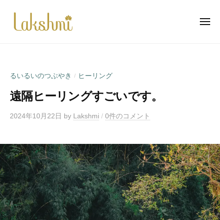
ラ
ー
コ
ク
ン
シ
メ
ニ
テ
ュ
ュ
ラ
自
ー
ン
ミ
ク
然
瑜
ツ
と
シ
伽
へ
るいるいのつぶやき
ヒーリング
/
心
ュ
ス
と
遠隔ヒーリングすごいです。
ミ
キ
体
瑜
ッ
の
2024年10月22日
by
Lakshmi
/
0件のコメント
伽
プ
調
和
の
お
手
伝
い