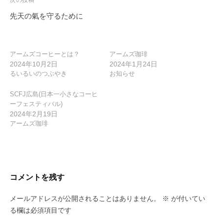
次の投稿
ゲ
先天の氣を守るために
ー
シ
ョ
アームズコーヒーとは？
アームズ珈琲
2024年10月2日
2024年1月24日
ン
るいるいのつぶやき
お知らせ
SCFJ広島(日本一小さなコーヒ
ーフェスティバル)
2024年2月19日
アームズ珈琲
コメントを残す
メールアドレスが公開されることはありません。
※
が付いてい
る欄は必須項目です