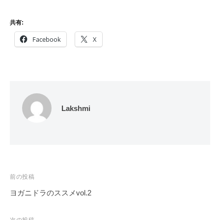
共有:
Facebook
X
Lakshmi
投
前の投稿
稿
ヨガニドラのススメvol.2
ナ
ビ